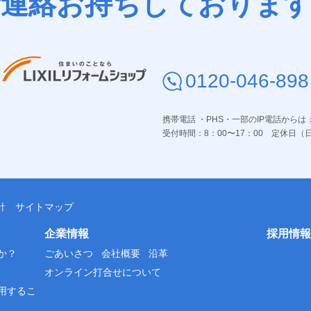
ご連絡お持ちしております
0120-046-898
携帯電話 ・PHS・一部のIP電話からは
受付時間：
8：00〜17：00 定休日
針
サイトマップ
企業情報
採用情報
か？
ごあいさつ
会社概要
沿革
オンライン打合せについて
用するこ