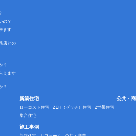
？
いの？
来ます
務店との
か？
らえます
か？
新築住宅
公共・商
ローコスト住宅
ZEH（ゼッチ）住宅
2世帯住宅
集合住宅
施工事例
新築住宅
リフォーム
公共・商業