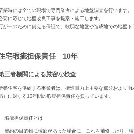
新築時には全ての現場で専門業者による地盤調査を行います。
必要に応じて地盤改良工事を提案・施工します。
万が一のために備える保証で、軟弱な地盤や造成地での地盤ト
住宅瑕疵担保責任 10年
第三者機関による厳密な検査
新築住宅を供給する事業者は、構造耐力上主要な部分おより雨
陥）に対する10年間の瑕疵担保責任を負っています。
瑕疵担保責任とは
契約の目的物に瑕疵があった場合に、これを補修したり、瑕