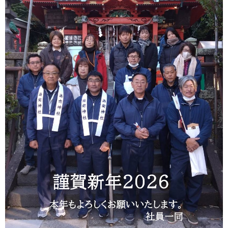
リフォーム
施工事例
0120-046-898
携帯電話 ・PHS・一部のIP電話からは：
046-889-0720
受付時間：
月曜日から金曜日(祝祭日を除く) 10時～12時/13時～17時
お問い合わせ
資料請求