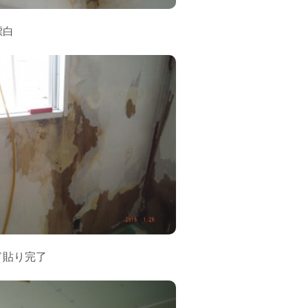
漂白
ド貼り完了