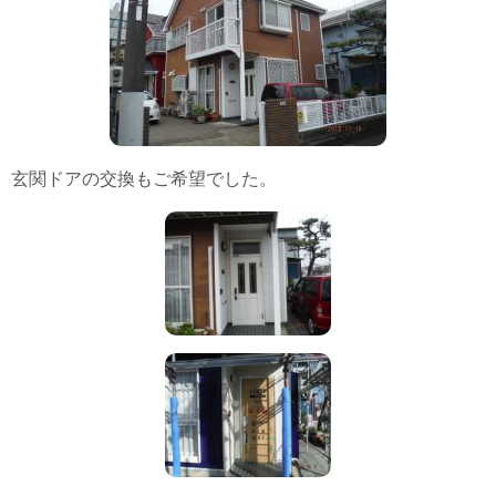
リフォーム
施工事例
新築住宅
玄関ドアの交換もご希望でした。
リフォーム
公共・商業
0120-046-898
携帯電話 ・PHS・一部のIP電話からは：
046-889-0720
受付時間：
月曜日から金曜日(祝祭日を除く) 10時～12時/13時～17時
お問い合わせ
資料請求