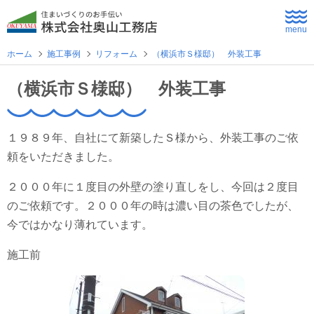
menu
ホーム
施工事例
リフォーム
（横浜市Ｓ様邸） 外装工事
ホーム
（横浜市Ｓ様邸） 外装工事
よくあるご質問
１９８９年、自社にて新築したＳ様から、外装工事のご依
企業情報
頼をいただきました。
２０００年に１度目の外壁の塗り直しをし、今回は２度目
採用情報
のご依頼です。２０００年の時は濃い目の茶色でしたが、
今ではかなり薄れています。
住まいづくり
施工前
新築住宅
公共・商業