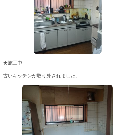
リフォーム
施工事例
新築住宅
リフォーム
★施工中
公共・商業
古いキッチンが取り外されました。
0120-046-898
携帯電話 ・PHS・一部のIP電話からは：
046-889-0720
受付時間：
月曜日から金曜日(祝祭日を除く) 10時～12時/13時～17時
お問い合わせ
資料請求