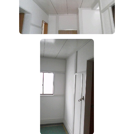
リフォーム
施工事例
新築住宅
リフォーム
公共・商業
0120-046-898
携帯電話 ・PHS・一部のIP電話からは：
046-889-0720
受付時間：
月曜日から金曜日(祝祭日を除く) 10時～12時/13時～17時
お問い合わせ
資料請求