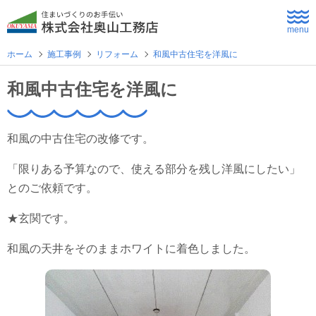
menu
ホーム
施工事例
リフォーム
和風中古住宅を洋風に
ホーム
和風中古住宅を洋風に
よくあるご質問
和風の中古住宅の改修です。
企業情報
「限りある予算なので、使える部分を残し洋風にしたい」
とのご依頼です。
採用情報
★玄関です。
住まいづくり
和風の天井をそのままホワイトに着色しました。
新築住宅
公共・商業