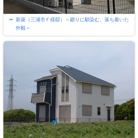
新築（三浦市Ｆ様邸）～廻りに馴染む、落ち着いた
外観～