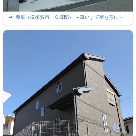
新築（横須賀市 Ｏ様邸） ～車いすで夢を形に～