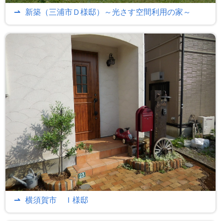
新築（三浦市Ｄ様邸）～光さす空間利用の家～
横須賀市 Ｉ様邸