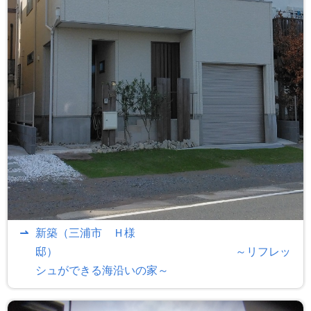
リフォーム
施工事例
新築住宅
リフォーム
公共・商業
0120-046-898
新築（三浦市 Ｈ様
携帯電話 ・PHS・一部のIP電話からは：
046-889-0720
受付時間：
月曜日から金曜日(祝祭日を除く) 10時～12時/13時～17時
邸） ～リフレッ
シュができる海沿いの家～
お問い合わせ
資料請求