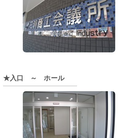
リフォーム
施工事例
新築住宅
リフォーム
公共・商業
★入口 ～ ホール
0120-046-898
携帯電話 ・PHS・一部のIP電話からは：
046-889-0720
受付時間：
月曜日から金曜日(祝祭日を除く) 10時～12時/13時～17時
お問い合わせ
資料請求