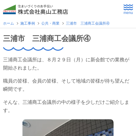
menu
ホーム
施工事例
公共・商業
三浦市 三浦商工会議所④
ホーム
三浦市 三浦商工会議所④
よくあるご質問
三浦商工会議所は、８月２９日（月）に新会館での業務が
企業情報
開始されました。
職員の皆様、会員の皆様、そして地域の皆様が待ち望んだ
採用情報
瞬間です。
住まいづくり
そんな、三浦商工会議所の中の様子を少しだけご紹介しま
す。
新築住宅
公共・商業