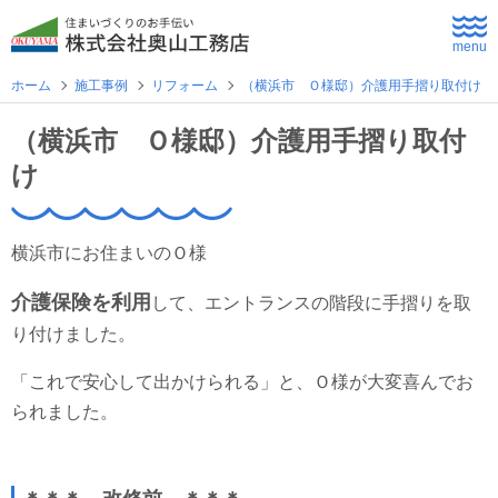
menu
ホーム
施工事例
リフォーム
（横浜市 Ｏ様邸）介護用手摺り取付け
ホーム
（横浜市 Ｏ様邸）介護用手摺り取付
け
よくあるご質問
企業情報
横浜市にお住まいのＯ様
採用情報
介護保険を利用
して、エントランスの階段に手摺りを取
り付けました。
住まいづくり
「これで安心して出かけられる」と、Ｏ様が大変喜んでお
られました。
新築住宅
公共・商業