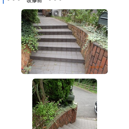
＊＊＊ 改修前 ＊＊＊
リフォーム
施工事例
新築住宅
リフォーム
公共・商業
0120-046-898
携帯電話 ・PHS・一部のIP電話からは：
046-889-0720
受付時間：
月曜日から金曜日(祝祭日を除く) 10時～12時/13時～17時
お問い合わせ
資料請求