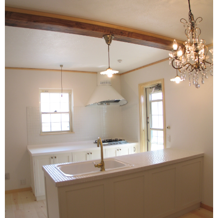
リフォーム
施工事例
新築住宅
リフォーム
公共・商業
0120-046-898
携帯電話 ・PHS・一部のIP電話からは：
046-889-0720
受付時間：
月曜日から金曜日(祝祭日を除く) 10時～12時/13時～17時
お問い合わせ
資料請求