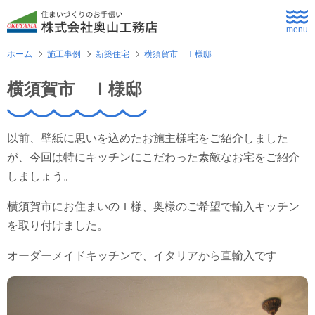
menu
ホーム
施工事例
新築住宅
横須賀市 Ｉ様邸
ホーム
横須賀市 Ｉ様邸
よくあるご質問
以前、壁紙に思いを込めたお施主様宅をご紹介しました
企業情報
が、今回は特にキッチンにこだわった素敵なお宅をご紹介
しましょう。
採用情報
横須賀市にお住まいのＩ様、奥様のご希望で輸入キッチン
を取り付けました。
住まいづくり
オーダーメイドキッチンで、イタリアから直輸入です
新築住宅
公共・商業